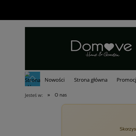
Nowości
Strona główna
Promoc
»
O nas
Jesteś w:
Skorzys