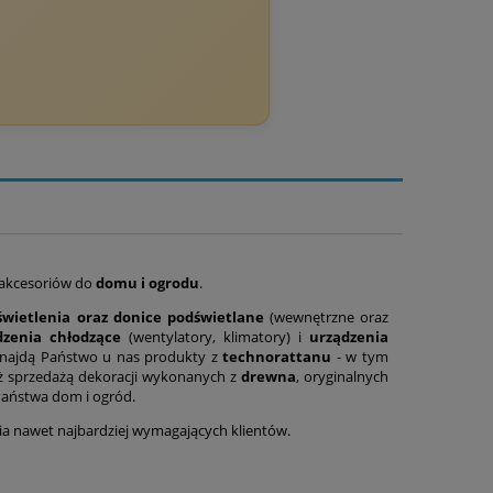
 akcesoriów do
domu i ogrodu
.
wietlenia oraz donice podświetlane
(wewnętrzne oraz
dzenia chłodzące
(wentylatory, klimatory) i
urządzenia
 znajdą Państwo u nas produkty z
technorattanu
- w tym
ż sprzedażą dekoracji wykonanych z
drewna
, oryginalnych
Państwa dom i ogród.
nia nawet najbardziej wymagających klientów.