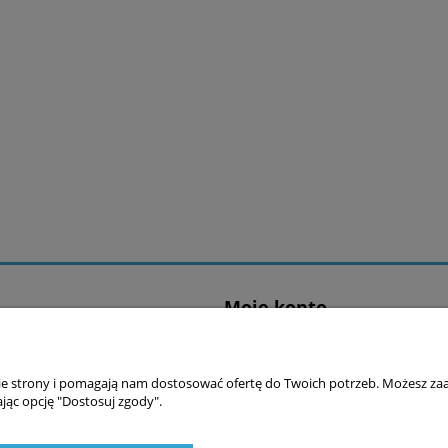
Moje konto
ać?
Logowanie
ania
Moje zamówienia
nie strony i pomagają nam dostosować ofertę do Twoich potrzeb. Możesz zaa
prywatności
Przechowalnia
jąc opcję "Dostosuj zgody".
 sklepu
Ustawienia konta