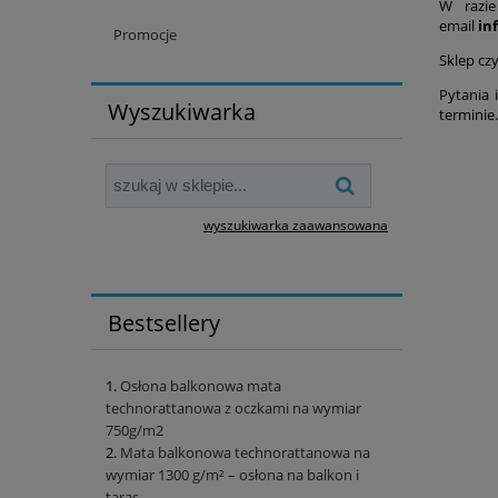
W razie
email
in
Promocje
Sklep cz
Pytania
Wyszukiwarka
terminie.
wyszukiwarka zaawansowana
Bestsellery
Osłona balkonowa mata
technorattanowa z oczkami na wymiar
750g/m2
Mata balkonowa technorattanowa na
wymiar 1300 g/m² – osłona na balkon i
taras