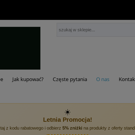
je
Jak kupować?
Częste pytania
O nas
Kontak
☀️
Letnia Promocja!
taj z kodu rabatowego i odbierz
5% zniżki
na produkty z oferty stan