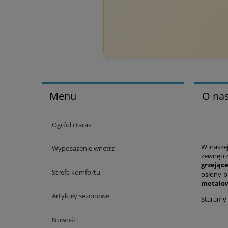
Menu
O na
Ogród i taras
W naszej
Wyposażenie wnętrz
zewnętr
grzejąc
Strefa komfortu
osłony b
metalo
Artykuły sezonowe
Staramy 
Nowości