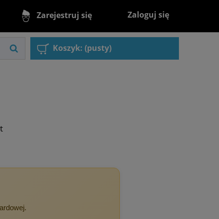
Zaloguj się
Zarejestruj się
Koszyk:
(pusty)
t
dardowej.