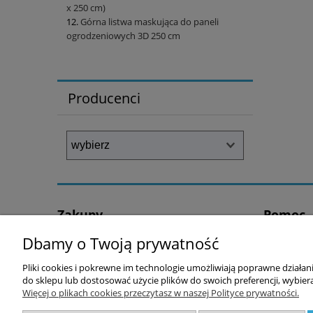
x 250 cm)
Górna listwa maskująca do paneli
ogrodzeniowych 3D 250 cm
Producenci
Zakupy
Pomoc
Dbamy o Twoją prywatność
Czas realizacji zamówienia
Jak kupow
Czas i koszty dostaw
Częste pyt
Pliki cookies i pokrewne im technologie umożliwiają poprawne działa
Regulamin sklepu
Polityka 
do sklepu lub dostosować użycie plików do swoich preferencji, wybiera
Więcej o plikach cookies przeczytasz w naszej Polityce prywatności.
Formy płatności
Regulamin