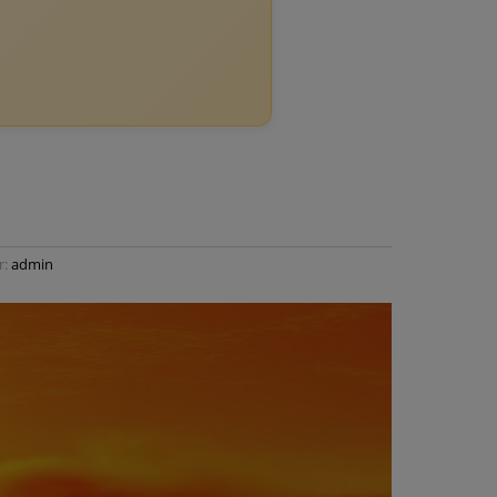
r:
admin