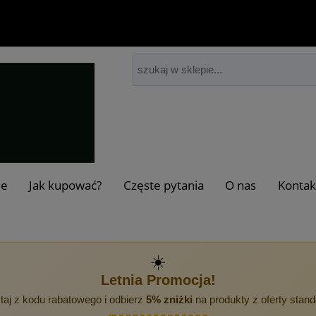
je
Jak kupować?
Częste pytania
O nas
Kontak
☀️
Letnia Promocja!
taj z kodu rabatowego i odbierz
5% zniżki
na produkty z oferty stan