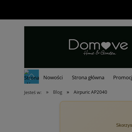
Nowości
Strona główna
Promoc
»
»
Blog
Airpuric AP2040
Jesteś w:
Skorzys