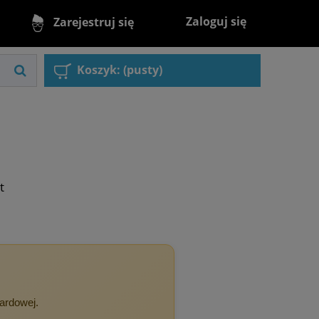
Zaloguj się
Zarejestruj się
Koszyk:
(pusty)
t
dardowej.