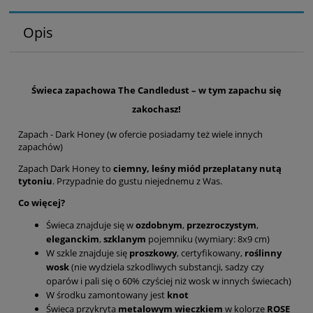
Opis
Świeca zapachowa The Candledust – w tym zapachu się
zakochasz!
Zapach - Dark Honey (w ofercie posiadamy też wiele innych
zapachów)
Zapach Dark Honey to
ciemny, leśny miód przeplatany nutą
tytoniu
. Przypadnie do gustu niejednemu z Was.
Co więcej?
Świeca znajduje się w
ozdobnym
,
przezroczystym
,
eleganckim
,
szklanym
pojemniku (wymiary: 8x9 cm)
W szkle znajduje się
proszkowy
, certyfikowany,
roślinny
wosk
(nie wydziela szkodliwych substancji, sadzy czy
oparów i pali się o 60% czyściej niż wosk w innych świecach)
W środku zamontowany jest
knot
Świeca przykryta
metalowym wieczkiem
w kolorze
ROSE