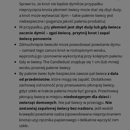
Sprawi to, że knot nie będzie dymił (w przypadku
nieprzycięcia knota płomień świecy może stać się zbyt duży,
a knot może wytwarzać dym – takie palenie świecy jest
niebezpieczne i pogarsza jakość palenia produktu)
W przypadku, gdy
płomień jest zbyt duży lub gdy świeca
zacznie dymić – zgaś świecę, przytnij knot i zapal
świecę ponownie
Zdmuchnięcie świeczki może powodować powstanie dymu
– zamiast tego zanurz knot w roztopionym wosku,
wyprostuj go i ponownie wykorzystaj przy kolejnym paleniu
Gdy w świecy The Candledust znajduje się 1 cm (lub mniej)
wosku przerwij palenie świecy
By palenie świec było bezpieczne zawsze pal świece
z dala
od przedmiotów
, które mogą się zapalić. Dodatkowo
zachowaj ostrożność przy przesuwaniu płonącej świecy,
gdyż szkło w trakcie palenia może być gorące. Przechowuj
płonącą świecę w miejscu
niedostępnym dla dzieci
i
zwierząt domowych
. Nie pal świecy w przeciągu.
Nie
zostawiaj zapalonej świecy bez nadzoru
. Jeśli wokół
krawędzi powstanie sadza (spowodowana nieprzycinaniem
knota) użyj ręcznika papierowego i delikatnie wyczyść nim
szkło.