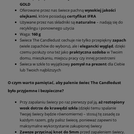
GOLD
Oferowane przez nas świece pachną
wysokiej jakości
olejkami
, które posiadają
certyfikat IFRA
Używane przez nas składniki są
naturalne
– nadają się do
recyklingu i ponownego użycia
Waga:
160 g
Świece The Candledust cechuje nie tylko przepiękny
zapach
(wiele zapachów do wyboru), ale i
elegancki wygląd
, dzięki
czemu posłuży ona też jako
praktyczna ozdoba
w Twoim
domu, mieszkaniu, miejscu pracy czy innej przestrzeni
Świeca w szkle to wyjątkowy
pomysł na prezent
dla Ciebie
lub Twoich najbliższych
O czym warto pamiętać, aby palenie świec The Candledust
było przyjemne i bezpieczne?
Przy zapalaniu świecy po raz pierwszy pal ją,
aż roztopiony
wosk dotrze do krawędzi szkła
(dzięki temu spalanie
Twojej świecy będzie równomierne) – stosuj tę zasadę za
każdym razem, gdy palisz świecę, ponieważ zapewni to
maksymalne wykorzystanie zakupionej świecy
Zawsze przycinaj knot do 5mm
przed zapaleniem świecy.