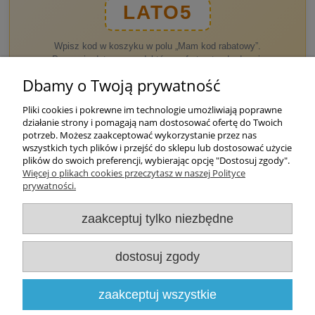
LATO5
Wpisz kod w koszyku w polu „Mam kod rabatowy”.
Promocja dotyczy produktów z oferty standardowej.
Dbamy o Twoją prywatność
Pliki cookies i pokrewne im technologie umożliwiają poprawne
działanie strony i pomagają nam dostosować ofertę do Twoich
potrzeb. Możesz zaakceptować wykorzystanie przez nas
wszystkich tych plików i przejść do sklepu lub dostosować użycie
Nie znaleziono produktów spełniających podane kryteria.
plików do swoich preferencji, wybierając opcję "Dostosuj zgody".
Więcej o plikach cookies przeczytasz w naszej Polityce
prywatności.
Zakupy
zaakceptuj tylko niezbędne
Pomoc
dostosuj zgody
Moje konto
Informacje
zaakceptuj wszystkie