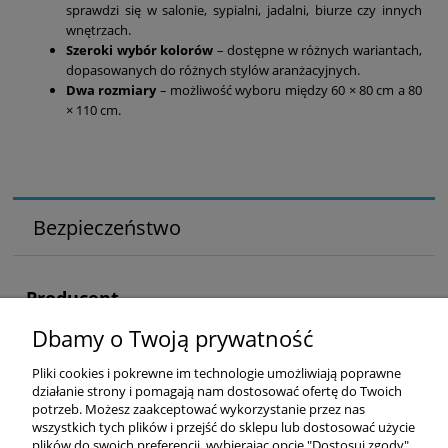
sprawdzi się w salonie, sypialni, jadalni, biurze czy innych
wnętrzach.
Szeroki wybór kolorów
– dostępne w różnych wariantach,
dopasowanych do różnych stylów aranżacyjnych.
Dwa rozmiary
– możliwość wyboru między 60 × 80 cm a 80
× 110 cm.
Bezpieczeństwo
Producent
Dbamy o Twoją prywatność
Magdalena Piechowiak, Ornamenti
Karola Szymanowskiego 9
64-800 Chodzież, Polska
Pliki cookies i pokrewne im technologie umożliwiają poprawne
działanie strony i pomagają nam dostosować ofertę do Twoich
ornamenti.pl@gmail.com
potrzeb. Możesz zaakceptować wykorzystanie przez nas
wszystkich tych plików i przejść do sklepu lub dostosować użycie
plików do swoich preferencji, wybierając opcję "Dostosuj zgody".