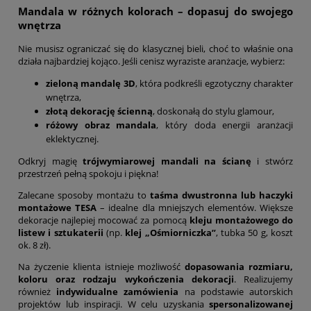
Mandala w różnych kolorach – dopasuj do swojego
wnętrza
Nie musisz ograniczać się do klasycznej bieli, choć to właśnie ona
działa najbardziej kojąco. Jeśli cenisz wyraziste aranżacje, wybierz:
zieloną mandalę 3D
, która podkreśli egzotyczny charakter
wnętrza,
złotą dekorację ścienną
, doskonałą do stylu glamour,
różowy obraz mandala
, który doda energii aranżacji
eklektycznej.
Odkryj magię
trójwymiarowej mandali na ścianę
i stwórz
przestrzeń pełną spokoju i piękna!
Zalecane sposoby montażu to
taśma dwustronna lub haczyki
montażowe TESA
– idealne dla mniejszych elementów. Większe
dekoracje najlepiej mocować za pomocą
kleju montażowego do
listew i sztukaterii
(np.
klej „Ośmiorniczka”
, tubka 50 g, koszt
ok. 8 zł).
Na życzenie klienta istnieje możliwość
dopasowania rozmiaru,
koloru oraz rodzaju wykończenia dekoracji
. Realizujemy
również
indywidualne zamówienia
na podstawie autorskich
projektów lub inspiracji. W celu uzyskania
spersonalizowanej