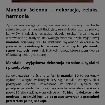
Mandala ścienna – dekoracja, relaks,
harmonia
Życiowa równowaga jest wyzwaniem, ale z pomocą przychodzi
sztuka tworzenia mandali. Buddyjscy mnisi układali wzory z piasku,
kamyków i szkiełek, osiągając głęboki relaks. Teraz możesz
wprowadzić tę tradycję do swojego wnętrza dzięki wyjątkowej
mandali ściennej 3D
. Ta misternie wykonana dekoracja to
połączenie
kwiatowych wzorów, roślinnych plecionek,
symetrycznych rozet
i delikatnych łuków, które razem tworzą
efektowną ozdobę na ścianę.
Mandala – wyjątkowa dekoracja do salonu, sypialni
i przedpokoju
Stylowa
ozdoba na ścianę
w formie
mandali 3D
to doskonały
wybór do wnętrz, w których liczy się nie tylko estetyka, ale i
pozytywna energia. Powieszona w salonie, sypialni czy
przedpokoju doda harmonii, wprowadzi atmosferę relaksu i
pozwoli Ci się skupić na własnych celach. To
idealna dekoracja do
medytacji, praktyki jogi lub po prostu stworzenia przytulnej
przestrzeni pełnej spokoju
.