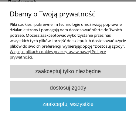
Producent
Dbamy o Twoją prywatność
Magdalena Piechowiak, Ornamenti
Karola Szymanowskiego 9
64-800 Chodzież, Polska
Pliki cookies i pokrewne im technologie umożliwiają poprawne
działanie strony i pomagają nam dostosować ofertę do Twoich
ornamenti.pl@gmail.com
potrzeb. Możesz zaakceptować wykorzystanie przez nas
wszystkich tych plików i przejść do sklepu lub dostosować użycie
plików do swoich preferencji, wybierając opcję "Dostosuj zgody".
Więcej o plikach cookies przeczytasz w naszej Polityce
prywatności.
Zakupy
zaakceptuj tylko niezbędne
Pomoc
dostosuj zgody
Moje konto
Informacje
zaakceptuj wszystkie
pokaż pełną wersję strony
Sklep internetowy Shoper.pl