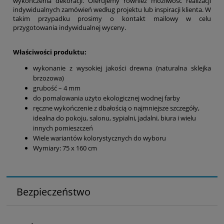
wykończenia dekoracji. Oferujemy również możliwość realizacji
indywidualnych zamówień według projektu lub inspiracji klienta. W
takim przypadku prosimy o kontakt mailowy w celu
przygotowania indywidualnej wyceny.
Właściwości produktu:
wykonanie z wysokiej jakości drewna (naturalna sklejka
brzozowa)
grubość – 4 mm
do pomalowania użyto ekologicznej wodnej farby
ręczne wykończenie z dbałością o najmniejsze szczegóły,
idealna do pokoju, salonu, sypialni, jadalni, biura i wielu
innych pomieszczeń
Wiele wariantów kolorystycznych do wyboru
Wymiary: 75 x 160 cm
Bezpieczeństwo