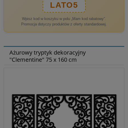
LATO5
Wpisz kod w koszyku w polu „Mam kod rabatowy”.
Promocja dotyczy produktów z oferty standardowej.
Ażurowy tryptyk dekoracyjny
"Clementine" 75 x 160 cm