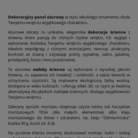
Dekoracyjny panel ażurowy
w stylu włoskiego ornamentu doda
Twojemu wnętrzu wyjątkowego charakteru.
Ażurowe obrazy to unikalne, eleganckie
dekoracje ścienne
z
drewna, które pasują do różnych stylów wnętrz. Ich wygląd i
wykonanie dodadzą Twojemu wnętrzu wyjątkowego charakteru.
Idealnie współgrają z różnymi aranżacjami, tworząc atrakcyjny
kontrast ze ścianą i ożywiając pokój, sypialnię, salon, jadalnię,
przedpokój, biuro i inne przestrzenie.
Te ażurowe
ozdoby ścienne
są wykonane z wysokiej jakości
drewna, co zapewnia ich trwałość i solidność, a także łatwość w
utrzymaniu czystości. Są malowane ekologiczną farbą wodną,
dostępne w wielu kolorach, i oferują efekt 3D, co czyni je świetną
alternatywą dla płaskich naklejek ściennych, dodając wyjątkowości
Twojemu wnętrzu.
Zalecany sposób montażu obejmuje użycie taśmy lub haczyków
montażowych TESA (dla małych elementów) albo kleju
montażowego do listew i sztukaterii, np. kleju "Ośmiorniczka"
(tubka 50 g, koszt ok. 8 zł).
Na życzenie klienta możemy dostosować rozmiar, kolor i rodzaj