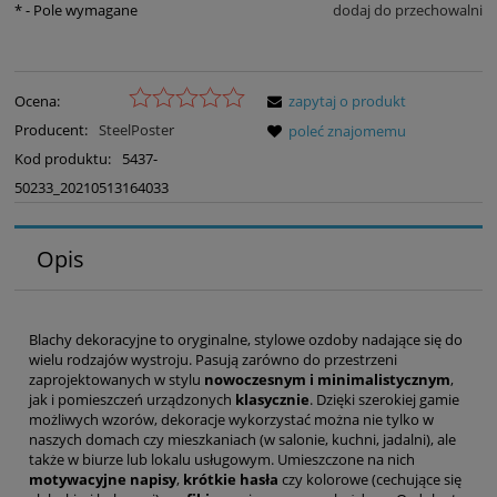
*
- Pole wymagane
dodaj do przechowalni
Ocena:
zapytaj o produkt
Producent:
SteelPoster
poleć znajomemu
Kod produktu:
5437-
50233_20210513164033
Opis
Blachy dekoracyjne to oryginalne, stylowe ozdoby nadające się do
wielu rodzajów wystroju. Pasują zarówno do przestrzeni
zaprojektowanych w stylu
nowoczesnym i minimalistycznym
,
jak i pomieszczeń urządzonych
klasycznie
. Dzięki szerokiej gamie
możliwych wzorów, dekoracje wykorzystać można nie tylko w
naszych domach czy mieszkaniach (w salonie, kuchni, jadalni), ale
także w biurze lub lokalu usługowym. Umieszczone na nich
motywacyjne napisy
,
krótkie hasła
czy kolorowe (cechujące się