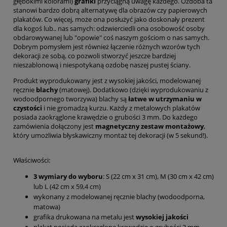
głębokimi kolorami)
grafiki
przyciągną uwagę każdego. Ozdoba ta
stanowi bardzo dobrą alternatywę dla obrazów czy papierowych
plakatów. Co więcej, może ona posłużyć jako doskonały prezent
dla kogoś lub.. nas samych: odzwierciedli ona osobowość osoby
obdarowywanej lub "opowie" coś naszym gościom o nas samych.
Dobrym pomysłem jest również łączenie różnych wzorów tych
dekoracji ze sobą, co pozwoli stworzyć jeszcze bardziej
nieszablonową i niespotykaną ozdobę naszej pustej ściany.
Produkt wyprodukowany jest z wysokiej jakości, modelowanej
ręcznie
blachy
(matowej). Dodatkowo (dzięki wyprodukowaniu z
wodoodpornego tworzywa) blachy są
łatwe w utrzymaniu w
czystości
i nie gromadzą kurzu. Każdy z metalowych plakatów
posiada zaokrąglone krawędzie o grubości 3 mm. Do każdego
zamówienia dołączony jest
magnetyczny zestaw montażowy
,
który umożliwia błyskawiczny montaż tej dekoracji (w 5 sekund!).
Właściwości:
3 wymiary do wyboru
: S (22 cm x 31 cm), M (30 cm x 42 cm)
lub L (42 cm x 59,4 cm)
wykonany z modelowanej ręcznie blachy (wodoodporna,
matowa)
grafika drukowana na metalu jest
wysokiej jakości
plakat posiada zaokrąglone krawędzie o grubości 3 mm