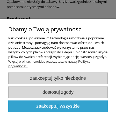
Opakowanie nie służy do zabawy. Utylizować zgodnie z lokalnymi
przepisami dotyczącymi odpadów.
Producent
Dbamy o Twoją prywatność
Marceli Szczepek
ZAMKOWA 20
05-850 OŻARÓW MAZOWIECKI, Polska
Pliki cookies i pokrewne im technologie umożliwiają poprawne
działanie strony i pomagają nam dostosować ofertę do Twoich
sklep@blachydekoracyjne.pl
potrzeb. Możesz zaakceptować wykorzystanie przez nas
wszystkich tych plików i przejść do sklepu lub dostosować użycie
plików do swoich preferencji, wybierając opcję "Dostosuj zgody".
Więcej o plikach cookies przeczytasz w naszej Polityce
prywatności.
Zakupy
zaakceptuj tylko niezbędne
Pomoc
dostosuj zgody
Moje konto
Informacje
zaakceptuj wszystkie