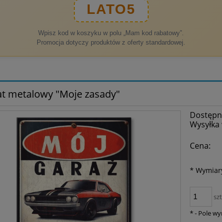
LATO5
Wpisz kod w koszyku w polu „Mam kod rabatowy”.
Promocja dotyczy produktów z oferty standardowej.
at metalowy "Moje zasady"
Dostępn
Wysyłka 
Cena:
*
Wymiar
szt
*
- Pole w