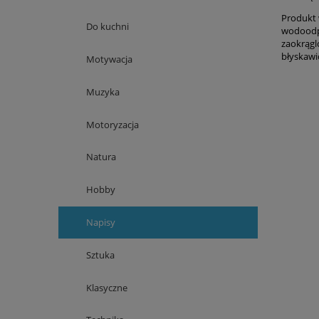
Produkt 
Do kuchni
wodoodp
zaokrągl
błyskawi
Motywacja
Muzyka
Motoryzacja
Natura
Hobby
Napisy
Sztuka
Klasyczne