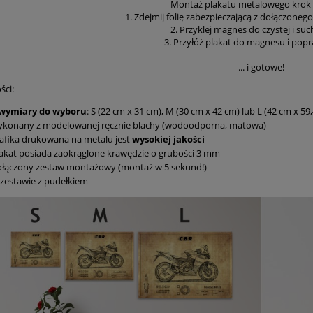
Montaż plakatu metalowego krok 
1. Zdejmij folię zabezpieczającą z dołączone
2. Przyklej magnes do czystej i such
3. Przyłóż plakat do magnesu i popr
... i gotowe!
ści:
 wymiary do wyboru
: S (22 cm x 31 cm), M (30 cm x 42 cm) lub L (42 cm x 59
ykonany z modelowanej ręcznie blachy (wodoodporna, matowa)
afika drukowana na metalu jest
wysokiej jakości
akat posiada zaokrąglone krawędzie o grubości 3 mm
ołączony zestaw montażowy (montaż w 5 sekund!)
zestawie z pudełkiem