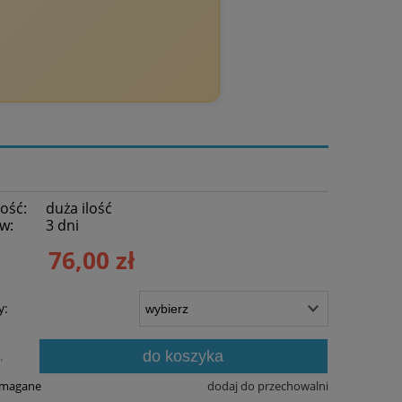
ość:
duża ilość
w:
3 dni
76,00 zł
y:
do koszyka
.
ymagane
dodaj do przechowalni