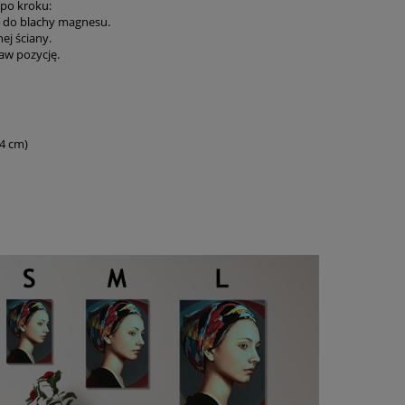
po kroku:
go do blachy magnesu.
ej ściany.
aw pozycję.
,4 cm)