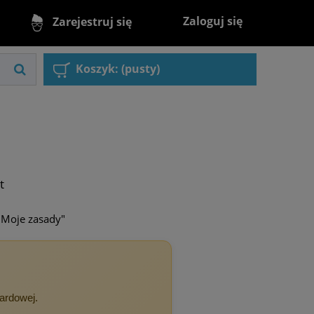
Zaloguj się
Zarejestruj się
Koszyk:
(pusty)
t
"Moje zasady"
dardowej.