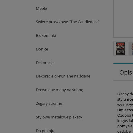
Meble
Świece proszkowe "The Candledust"
Biokominki
Donice
Dekoracje
Opis
Dekoracje drewniane na ścianę
Drewniane mapy na ścianę
Blachy d
stylu
no
Zegary ścienne
wykorzys
Umieszc
Ozdoba t
Stylowe metalowe plakaty
kogoś lu
pomysłem
Do pokoju
ozdobę n