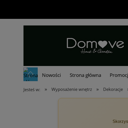
Nowości
Strona główna
Promoc
»
»
Wyposażenie wnętrz
Dekoracje
Jesteś w:
Skorzys