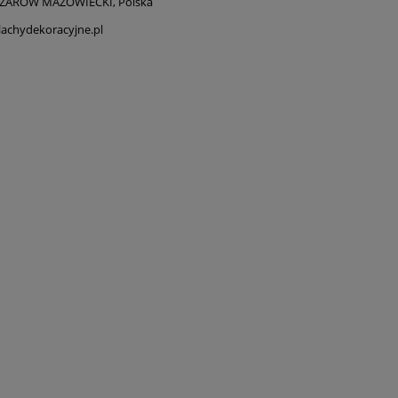
OŻARÓW MAZOWIECKI, Polska
achydekoracyjne.pl