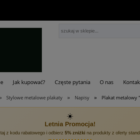
je
Jak kupować?
Częste pytania
O nas
Kontak
»
»
»
Stylowe metalowe plakaty
Napisy
Plakat metalowy 
☀️
Letnia Promocja!
taj z kodu rabatowego i odbierz
5% zniżki
na produkty z oferty stan