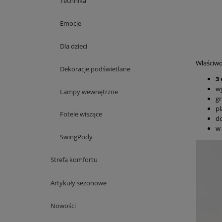
Technika
Emocje
Dla dzieci
Właściwo
Dekoracje podświetlane
3
w
Lampy wewnętrzne
gr
pl
Fotele wiszące
d
w 
SwingPody
Strefa komfortu
Artykuły sezonowe
Nowości