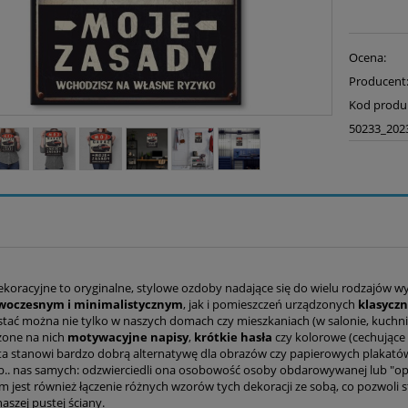
Ocena:
Producent
Kod produ
50233_202
ekoracyjne to oryginalne, stylowe ozdoby nadające się do wielu rodzajów w
woczesnym i minimalistycznym
, jak i pomieszczeń urządzonych
klasyczn
tać można nie tylko w naszych domach czy mieszkaniach (w salonie, kuchni, 
zone na nich
motywacyjne napisy
,
krótkie hasła
czy kolorowe (cechujące 
a stanowi bardzo dobrą alternatywę dla obrazów czy papierowych plakatów.
b.. nas samych: odzwierciedli ona osobowość osoby obdarowywanej lub "
 jest również łączenie różnych wzorów tych dekoracji ze sobą, co pozwoli s
aszej pustej ściany.