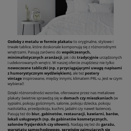
Ozdoby z metalu w formie plakatu
to oryginalne, stylowe i
trwałe tablice, które doskonale komponują się z różnorodnymi
wnętrzami. Pasują zarówno do
współczesnych,
minimalistycznych aranżacji
, jak i do
tradycyjnie
urządzonych
i udekorowanych wnętrz. W naszej ofercie znajdziesz nie tylko
nowoczesne tabliczki (np. z przyciągającymi uwagę napisami
z humorystycznym wydźwiękiem)
, ale też
postery
vintage
inspirowane, między innymi, klimatem PRL-u. Jest w czym
wybierać!
Dzięki różnorodności wzorów, oferowane przez nas metalowe
plakaty świetnie sprawdzą się w
domach czy mieszkaniach
(w
sypialni, pokoju gościnnym, salonie, pokoju dziecka, pokoju
nastolatka, przedpokoju, kuchni, jadalni czy nawet łazience).
Pasują też do
biur, gabinetów, restauracji, kawiarni, barów,
lokali usługowych (np. do gabinetów kosmetycznych,
salonów fryzjerskich czy siłowni).
Nadają się też do
garażu,
warsztatu samochodowego, serwisów zajmujących się