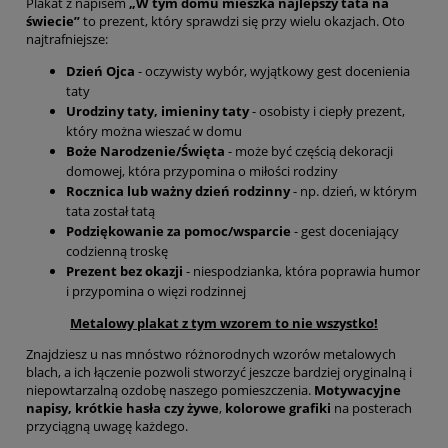
Plakat z napisem
„W tym domu mieszka najlepszy tata na
świecie”
to prezent, który sprawdzi się przy wielu okazjach. Oto
najtrafniejsze:
Dzień Ojca
- oczywisty wybór, wyjątkowy gest docenienia
taty
Urodziny taty, imieniny taty
- osobisty i ciepły prezent,
który można wieszać w domu
Boże Narodzenie/Święta
- może być częścią dekoracji
domowej, która przypomina o miłości rodziny
Rocznica lub ważny dzień rodzinny
- np. dzień, w którym
tata został tatą
Podziękowanie za pomoc/wsparcie
- gest doceniający
codzienną troskę
Prezent bez okazji
- niespodzianka, która poprawia humor
i przypomina o więzi rodzinnej
Metalowy plakat z tym wzorem to nie wszystko!
Znajdziesz u nas mnóstwo różnorodnych wzorów metalowych
blach, a ich łączenie pozwoli stworzyć jeszcze bardziej oryginalną i
niepowtarzalną ozdobę naszego pomieszczenia.
Motywacyjne
napisy, krótkie hasła czy żywe
,
kolorowe grafiki
na posterach
przyciągną uwagę każdego.