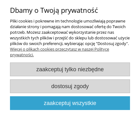
Plakat metalowy "Warsztat - Zasady"
Dbamy o Twoją prywatność
76,00 zł
Pliki cookies i pokrewne im technologie umożliwiają poprawne
działanie strony i pomagają nam dostosować ofertę do Twoich
do koszyka
potrzeb. Możesz zaakceptować wykorzystanie przez nas
wszystkich tych plików i przejść do sklepu lub dostosować użycie
plików do swoich preferencji, wybierając opcję "Dostosuj zgody".
Więcej o plikach cookies przeczytasz w naszej Polityce
prywatności.
zaakceptuj tylko niezbędne
Poster metalowy "Nie wyrzucaj narzędzi"
dostosuj zgody
76,00 zł
zaakceptuj wszystkie
do koszyka