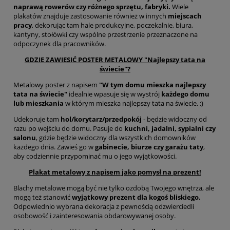
naprawą rowerów czy różnego sprzętu, fabryki.
Wiele
plakatów znajduje zastosowanie również w innych
miejscach
pracy
, dekorując tam hale produkcyjne, poczekalnie, biura,
kantyny, stołówki czy wspólne przestrzenie przeznaczone na
odpoczynek dla pracowników.
GDZIE ZAWIESIĆ POSTER METALOWY "Najlepszy tata na
świecie"?
Metalowy poster z napisem
"W tym domu mieszka najlepszy
tata na świecie"
idealnie wpasuje się w wystrój
każdego domu
lub mieszkania
w którym mieszka najlepszy tata na świecie. :)
Udekoruje tam
hol/korytarz/przedpokój
- będzie widoczny od
razu po wejściu do domu. Pasuje do
kuchni, jadalni, sypialni czy
salonu
, gdzie będzie widoczny dla wszystkich domowników
każdego dnia. Zawieś go w
gabinecie, biurze czy garażu taty
,
aby codziennie przypominać mu o jego wyjątkowości.
Plakat metalowy z napisem jako pomysł na prezent!
Blachy metalowe mogą być nie tylko ozdobą Twojego wnętrza, ale
mogą też stanowić
wyjątkowy prezent dla kogoś bliskiego.
Odpowiednio wybrana dekoracja z pewnością odzwierciedli
osobowość i zainteresowania obdarowywanej osoby.