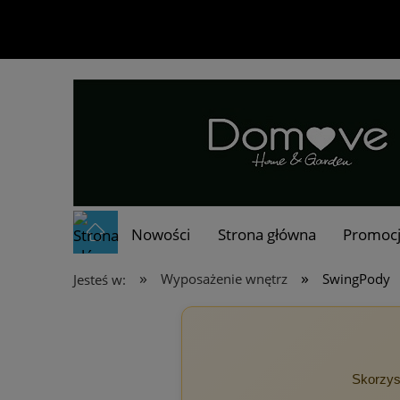
Nowości
Strona główna
Promoc
»
»
Wyposażenie wnętrz
SwingPody
Jesteś w:
Skorzys