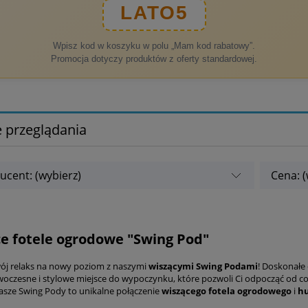
LATO5
Wpisz kod w koszyku w polu „Mam kod rabatowy”.
Promocja dotyczy produktów z oferty standardowej.
 przeglądania
ucent: (wybierz)
Cena: (
e fotele ogrodowe "Swing Pod"
ój relaks na nowy poziom z naszymi
wiszącymi
Swing Podami
! Doskonałe
woczesne i stylowe miejsce do wypoczynku, które pozwoli Ci odpocząć od c
nasze Swing Pody to unikalne połączenie
wiszącego
fotela
ogrodowego
i
h