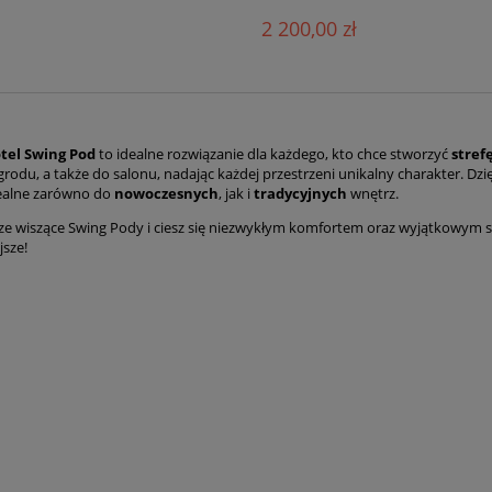
2 200,00 zł
otel Swing Pod
to idealne rozwiązanie dla każdego, kto chce stworzyć
stref
grodu, a także do salonu, nadając każdej przestrzeni unikalny charakter. Dzi
ealne zarówno do
nowoczesnych
, jak i
tradycyjnych
wnętrz.
ze wiszące Swing Pody i ciesz się niezwykłym komfortem oraz wyjątkowym st
jsze!