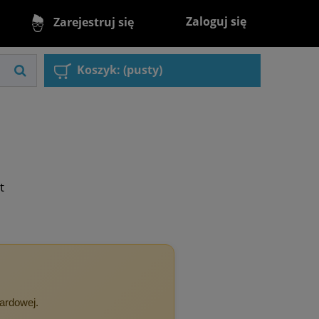
Zaloguj się
Zarejestruj się
Koszyk:
(pusty)
t
dardowej.