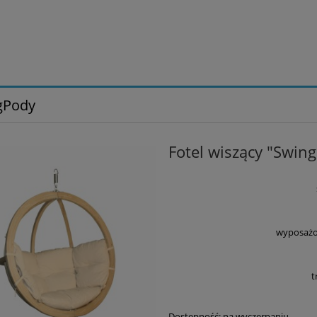
gPody
Fotel wiszący "Swin
wyposażo
t
Dostępność:
na wyczerpaniu