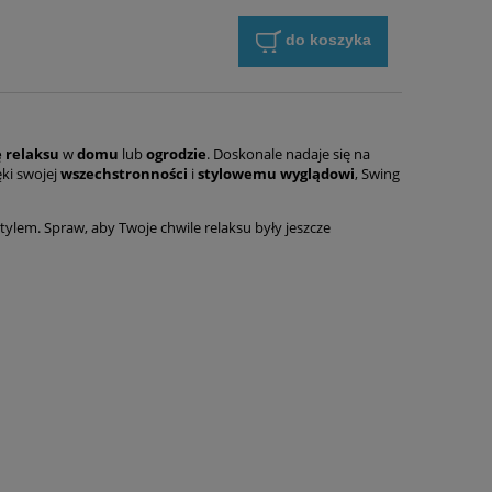
do koszyka
ę relaksu
w
domu
lub
ogrodzie
. Doskonale nadaje się na
ęki swojej
wszechstronności
i
stylowemu
wyglądowi
, Swing
ylem. Spraw, aby Twoje chwile relaksu były jeszcze