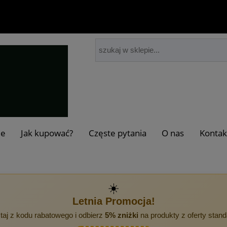
je
Jak kupować?
Częste pytania
O nas
Kontak
☀️
Letnia Promocja!
taj z kodu rabatowego i odbierz
5% zniżki
na produkty z oferty stan