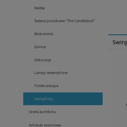
Meble
Świece proszkowe "The Candledust"
Biokominki
Swin
Donice
Dekoracje
Lampy wewnętrzne
Fotele wiszące
SwingPody
Strefa komfortu
Artykuły sezonowe